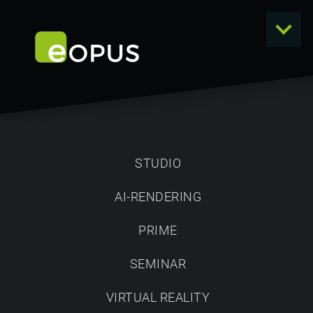
STUDIO
AI-RENDERING
KONTAKT
PRIME
SCHREIBEN SIE UNS
SEMINAR
Bitte wählen Sie zuerst aus, um welche Art der Anfrage es
sich handelt. Danach können Sie uns dann die Punkte zu
VIRTUAL REALITY
Ihrem Anliegen mitteilen, die wir schnellstmöglich