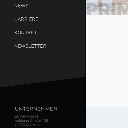
PRI
NEWS
KARRIERE
KONTAKT
NEWSLETTER
UNTERNEHMEN
eOPUS GmbH
Valdorfer Straße 100
D-32602 Vlotho