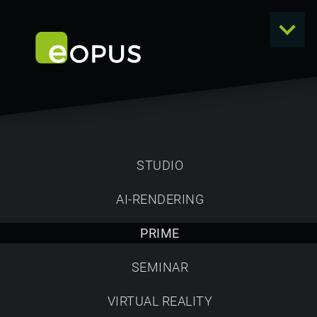
STUDIO
AI-RENDERING
PRIME
PRIME
DARSTELLUNG IN ALLEN DETAILS
SEMINAR
In PRIME erfasste Produkte stehen in jeder eOPUS-
Software mit höchsten Details zur Verfügung.
VIRTUAL REALITY