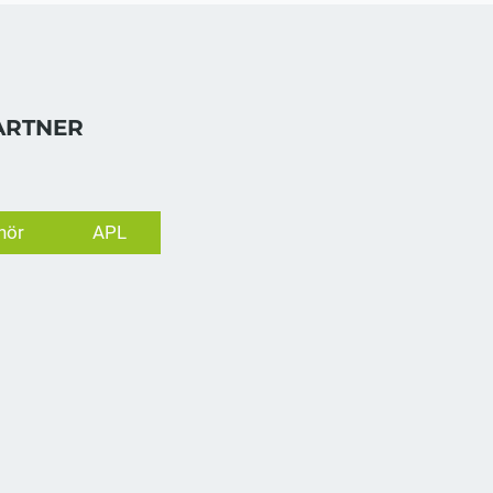
ARTNER
hör
APL