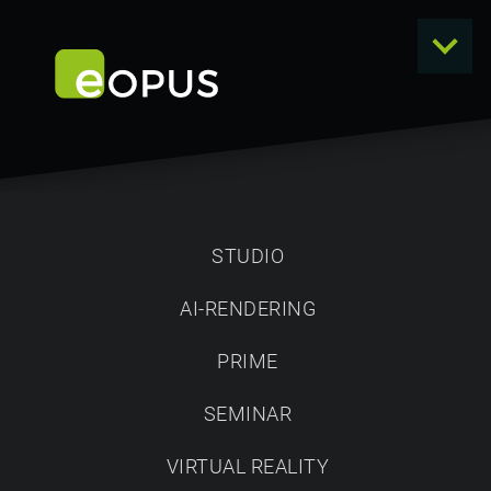
STUDIO
AI-RENDERING
VIEW
PRIME
PLANUNGEN MIT KUNDEN TEILEN
SEMINAR
eOPUS VIEW
Mit
können Sie einfach und
eOPUS STUDIO
unkompliziert in
erstellte
VIRTUAL REALITY
Planungen per Link versenden. Durch diese