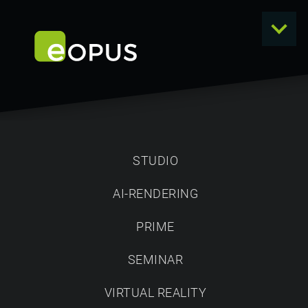
STUDIO
AI-RENDERING
VIEW
PRIME
PLANUNGEN MIT KUNDEN TEILEN
SEMINAR
eOPUS VIEW
Mit
können Sie einfach und
eOPUS STUDIO
unkompliziert in
erstellte
VIRTUAL REALITY
Planungen per Link versenden. Durch diese