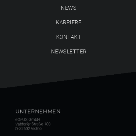
NEWS
KARRIERE
VR - VIRTUAL REALITY
KONTAKT
Lassen Sie Ihre Kunden in eine virtuelle Welt eintauchen.
VR ist bei
eOPUS STUDIO
direkt eingebunden und
NEWSLETTER
macht jedes Ihrer Projekte zu einem unvergesslichen
Erlebnis.
UNTERNEHMEN
eOPUS GmbH
Valdorfer Straße 100
D-32602 Vlotho